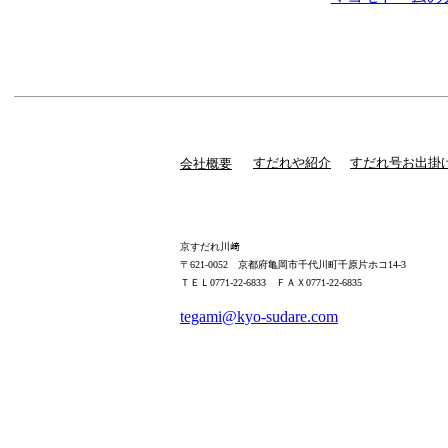
すだれや紹介
すだれ号お出掛
会社概要
京すだれ川﨑
〒621-0052 京都府亀岡市千代川町千原片ホコ14-3
ＴＥＬ0771-22-6833 ＦＡＸ0771-22-6835
tegami@kyo-sudare.com